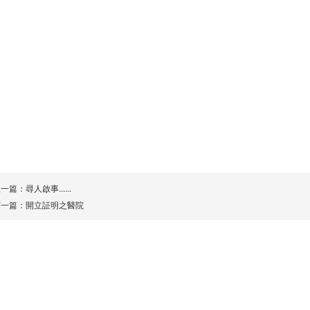
上一篇：
尋人啟事......
下一篇：
開立証明之醫院