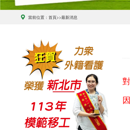
當前位置：
首頁
>>
最新消息
對
2026年最夯外藉看護申請流程、合法聘僱條件與巴氏量表評估完整解析
2026-04-07
榮獲113年度新北市模範移工
2024-05-22
賀力众得到高分98分(112年度政府評鑑服務品質成績高達98分/A級)
2023-05-24
◆政府評鑑A級仲介拿到96.5高分◆ 賀本集團另一公司 力眾國際事業有限公司
2023-05-24