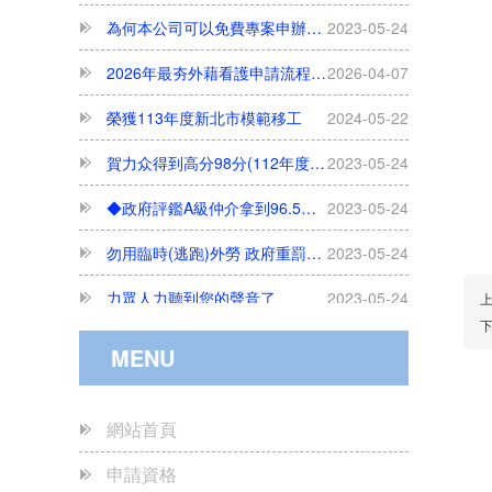
2026年最夯外藉看護申請流程、合法聘僱條件與巴氏量表評估完整解析
2026-04-07
榮獲113年度新北市模範移工
2024-05-22
賀力众得到高分98分(112年度政府評鑑服務品質成績高達98分/A級)
2023-05-24
◆政府評鑑A級仲介拿到96.5高分◆ 賀本集團另一公司 力眾國際事業有限公司
2023-05-24
勿用臨時(逃跑)外勞 政府重罰75萬
2023-05-24
力眾人力聽到您的聲音了
2023-05-24
開立証明之醫院(中部以南)
2023-05-24
開立証明之醫院
2023-05-24
MENU
每月只接50件---欲辦從速
2023-05-24
網站首頁
尋人啟事......
2023-05-24
申請資格
我知道您是位好雇主
2023-05-24