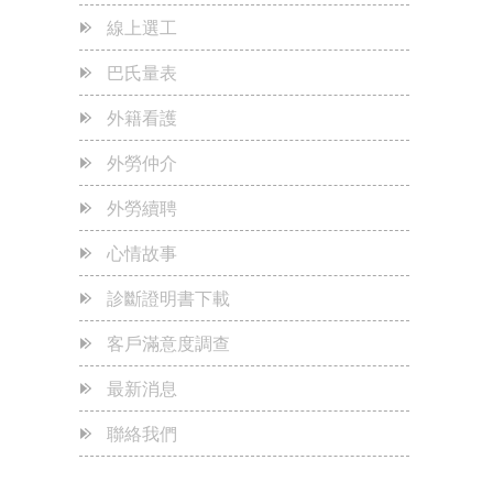
線上選工
五星級飯店般的服務
2023-05-24
巴氏量表
秒殺-秒殺-0元申辦
2023-05-24
外籍看護
~~~本公司官網重要公告~~~
2023-05-24
外勞仲介
為何本公司可以免費專案申辦外勞看護?
2023-05-24
外勞續聘
心情故事
診斷證明書下載
客戶滿意度調查
最新消息
聯絡我們