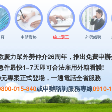
首頁
申請資格
線上選工
外勞續聘
歡慶力眾外勞仲介26周年，
推出免費申辦
急件最快1~7天即可合法雇用外籍看護!
0元專案正式登場，一通電話全省服務
0800-015-840
或
申辦諮詢服務專線
0910-