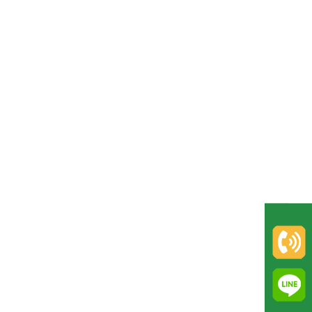
聯
絡
我
們