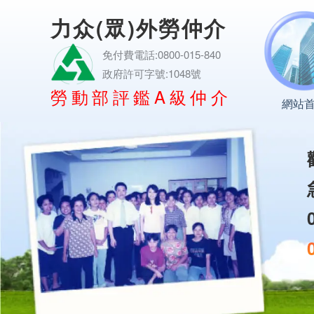
力众(眾)外勞仲介
免付費電話:0800-015-840
政府許可字號:1048號
勞動部評鑑A級仲介
網站