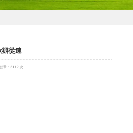
-欲辦從速
點擊：5112 次
;