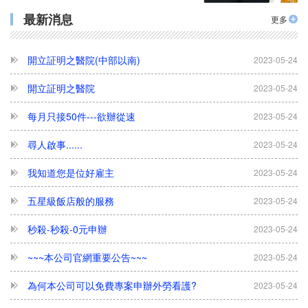
力眾人力聽到您的聲音了
2023-05-24
最新消息
更多
開立証明之醫院(中部以南)
2023-05-24
開立証明之醫院
2023-05-24
每月只接50件---欲辦從速
2023-05-24
尋人啟事......
2023-05-24
我知道您是位好雇主
2023-05-24
五星級飯店般的服務
2023-05-24
秒殺-秒殺-0元申辦
2023-05-24
~~~本公司官網重要公告~~~
2023-05-24
為何本公司可以免費專案申辦外勞看護?
2023-05-24
2026年最夯外藉看護申請流程、合法聘僱條件與巴氏量表評估完整解析
2026-04-07