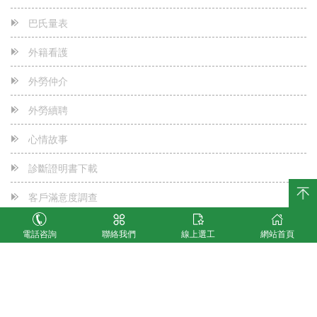
秒殺-秒殺-0元申辦
2023-05-24
巴氏量表
~~~本公司官網重要公告~~~
2023-05-24
外籍看護
為何本公司可以免費專案申辦外勞看護?
2023-05-24
外勞仲介
外勞續聘
心情故事
診斷證明書下載
客戶滿意度調查
最新消息
電話咨詢
聯絡我們
線上選工
網站首頁
聯絡我們