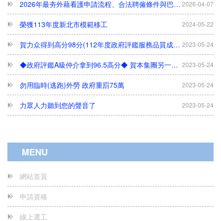
榮獲113年度新北市模範移工
2024-05-22
賀力众得到高分98分(112年度政府評鑑服務品質成績高達98分/A級)
2023-05-24
◆政府評鑑A級仲介拿到96.5高分◆ 賀本集團另一公司 力眾國際事業有限公司
2023-05-24
勿用臨時(逃跑)外勞 政府重罰75萬
2023-05-24
力眾人力聽到您的聲音了
2023-05-24
開立証明之醫院(中部以南)
2023-05-24
開立証明之醫院
2023-05-24
MENU
每月只接50件---欲辦從速
2023-05-24
尋人啟事......
2023-05-24
網站首頁
我知道您是位好雇主
2023-05-24
申請資格
五星級飯店般的服務
2023-05-24
線上選工