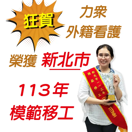
2026年最夯外藉看護申請流程、合法聘僱條件與巴氏量表評估完整解析
2026-04-07
榮獲113年度新北市模範移工
2024-05-22
賀力众得到高分98分(112年度政府評鑑服務品質成績高達98分/A級)
2023-05-24
◆政府評鑑A級仲介拿到96.5高分◆ 賀本集團另一公司 力眾國際事業有限公司
2023-05-24
勿用臨時(逃跑)外勞 政府重罰75萬
2023-05-24