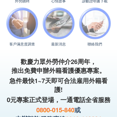
外勞續聘
心情故事
診斷證明書下載
客戶滿意度調查
最新消息
聯絡我們
歡慶力眾外勞仲介26周年，
推出免費申辦外籍看護優惠專案。
急件最快1~7天即可合法雇用外籍看
護!
0元專案正式登場，一通電話全省服務
0800-015-840
或