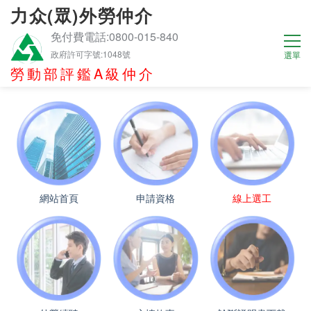
力众(眾)外勞仲介
免付費電話:0800-015-840
政府許可字號:1048號
勞動部評鑑A級仲介
網站首頁
申請資格
線上選工