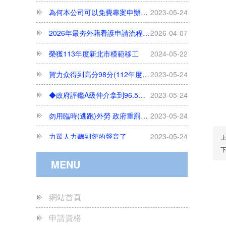
2026年最夯外藉看護申請流程、合法聘僱條件與巴氏量表評估完整解析
2026-04-07
榮獲113年度新北市模範移工
2024-05-22
賀力众得到高分98分(112年度政府評鑑服務品質成績高達98分/A級)
2023-05-24
◆政府評鑑A級仲介拿到96.5高分◆ 賀本集團另一公司 力眾國際事業有限公司
2023-05-24
勿用臨時(逃跑)外勞 政府重罰75萬
2023-05-24
力眾人力聽到您的聲音了
2023-05-24
開立証明之醫院(中部以南)
2023-05-24
開立証明之醫院
2023-05-24
MENU
每月只接50件---欲辦從速
2023-05-24
網站首頁
尋人啟事......
2023-05-24
申請資格
我知道您是位好雇主
2023-05-24