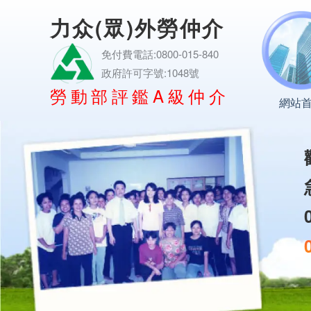
力众(眾)外勞仲介
免付費電話:0800-015-840
政府許可字號:1048號
勞動部評鑑A級仲介
網站