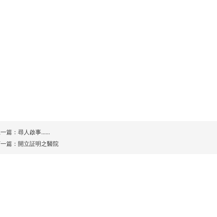
上一篇：
尋人啟事......
下一篇：
開立証明之醫院