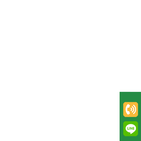
聯
絡
我
們