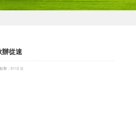
-欲辦從速
點擊：5112 次
;