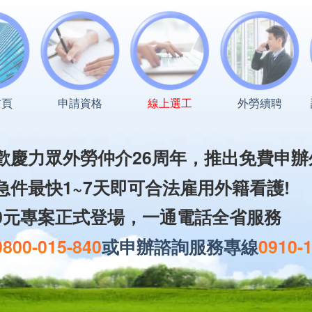
首頁
申請資格
線上選工
外勞續聘
歡慶力眾外勞仲介26周年，
推出免費申辦
急件最快1~7天即可合法雇用外籍看護!
0元專案正式登場，一通電話全省服務
0800-015-840
或
申辦諮詢服務專線
0910-