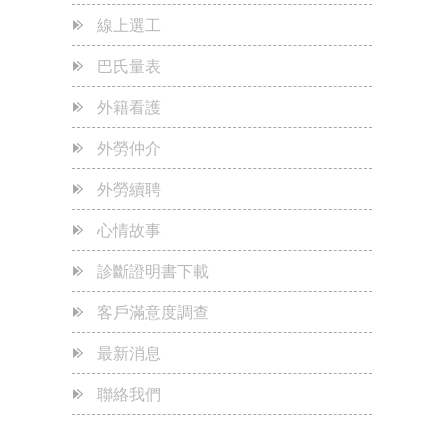
線上選工
五星級飯店般的服務
2023-05-24
巴氏量表
秒殺-秒殺-0元申辦
2023-05-24
外籍看護
~~~本公司官網重要公告~~~
2023-05-24
外勞仲介
為何本公司可以免費專案申辦外勞看護?
2023-05-24
外勞續聘
心情故事
診斷證明書下載
客戶滿意度調查
最新消息
聯絡我們