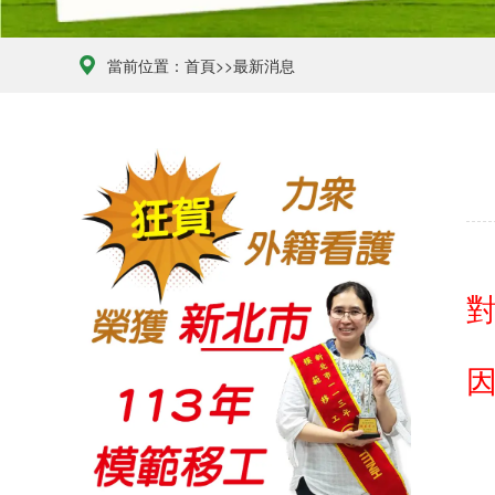
當前位置：
首頁
>>
最新消息
對
2026年最夯外藉看護申請流程、合法聘僱條件與巴氏量表評估完整解析
2026-04-07
榮獲113年度新北市模範移工
2024-05-22
賀力众得到高分98分(112年度政府評鑑服務品質成績高達98分/A級)
2023-05-24
◆政府評鑑A級仲介拿到96.5高分◆ 賀本集團另一公司 力眾國際事業有限公司
2023-05-24