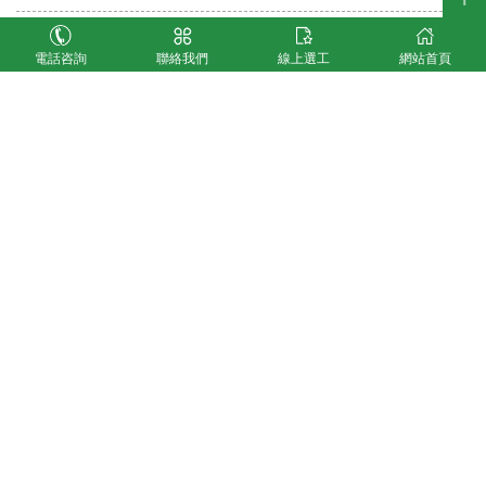
為何本公司可以免費專案申辦外勞看護?
2023-05-24
外勞仲介
電話咨詢
聯絡我們
線上選工
網站首頁
外勞續聘
心情故事
診斷證明書下載
客戶滿意度調查
最新消息
聯絡我們