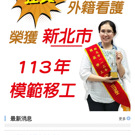
2026年最夯外藉看護申請流程、合法聘僱條件與巴氏量表評估完整解析
2026-04-07
榮獲113年度新北市模範移工
2024-05-22
賀力众得到高分98分(112年度政府評鑑服務品質成績高達98分/A級)
2023-05-24
◆政府評鑑A級仲介拿到96.5高分◆ 賀本集團另一公司 力眾國際事業有限公司
2023-05-24
勿用臨時(逃跑)外勞 政府重罰75萬
2023-05-24
力眾人力聽到您的聲音了
2023-05-24
最新消息
更多
開立証明之醫院(中部以南)
2023-05-24