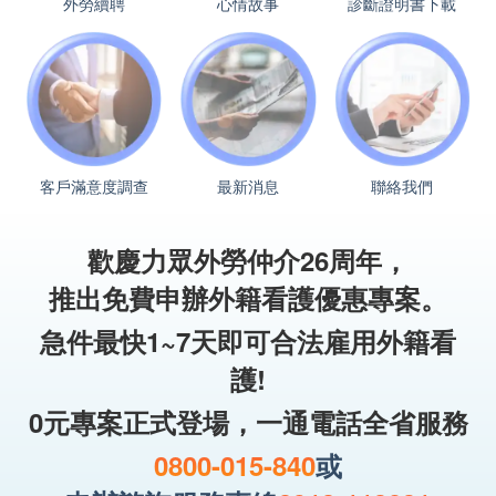
外勞續聘
心情故事
診斷證明書下載
客戶滿意度調查
最新消息
聯絡我們
歡慶力眾外勞仲介26周年，
推出免費申辦外籍看護優惠專案。
急件最快1~7天即可合法雇用外籍看
護!
0元專案正式登場，一通電話全省服務
0800-015-840
或