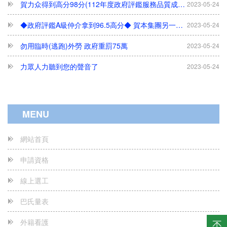
◆政府評鑑A級仲介拿到96.5高分◆ 賀本集團另一公司 力眾國際事業有限公司
2023-05-24
勿用臨時(逃跑)外勞 政府重罰75萬
2023-05-24
力眾人力聽到您的聲音了
2023-05-24
開立証明之醫院(中部以南)
2023-05-24
開立証明之醫院
2023-05-24
MENU
每月只接50件---欲辦從速
2023-05-24
尋人啟事......
2023-05-24
網站首頁
我知道您是位好雇主
2023-05-24
申請資格
五星級飯店般的服務
2023-05-24
線上選工
秒殺-秒殺-0元申辦
2023-05-24
巴氏量表
~~~本公司官網重要公告~~~
2023-05-24
外籍看護