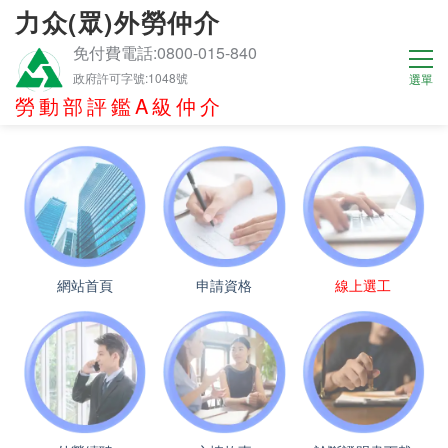
力众(眾)外勞仲介
免付費電話:0800-015-840
政府許可字號:1048號
勞動部評鑑A級仲介
網站首頁
申請資格
線上選工